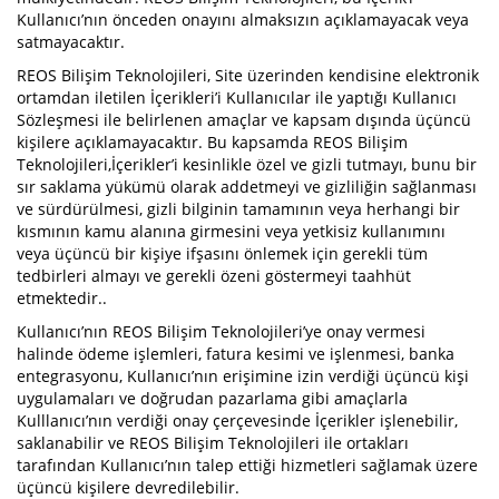
Kullanıcı’nın önceden onayını almaksızın açıklamayacak veya
satmayacaktır.
REOS Bilişim Teknolojileri, Site üzerinden kendisine elektronik
ortamdan iletilen İçerikleri’i Kullanıcılar ile yaptığı Kullanıcı
Sözleşmesi ile belirlenen amaçlar ve kapsam dışında üçüncü
kişilere açıklamayacaktır. Bu kapsamda REOS Bilişim
Teknolojileri,İçerikler’i kesinlikle özel ve gizli tutmayı, bunu bir
sır saklama yükümü olarak addetmeyi ve gizliliğin sağlanması
ve sürdürülmesi, gizli bilginin tamamının veya herhangi bir
kısmının kamu alanına girmesini veya yetkisiz kullanımını
veya üçüncü bir kişiye ifşasını önlemek için gerekli tüm
tedbirleri almayı ve gerekli özeni göstermeyi taahhüt
etmektedir..
Kullanıcı’nın REOS Bilişim Teknolojileri’ye onay vermesi
halinde ödeme işlemleri, fatura kesimi ve işlenmesi, banka
entegrasyonu, Kullanıcı’nın erişimine izin verdiği üçüncü kişi
uygulamaları ve doğrudan pazarlama gibi amaçlarla
Kulllanıcı’nın verdiği onay çerçevesinde İçerikler işlenebilir,
saklanabilir ve REOS Bilişim Teknolojileri ile ortakları
tarafından Kullanıcı’nın talep ettiği hizmetleri sağlamak üzere
üçüncü kişilere devredilebilir.