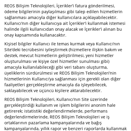
REOS Bilişim Teknolojileri, İçerikler’i fatura gönderilmesi,
ödeme bilgilerinin paylaşılması gibi talep edilen hizmetlerin
sağlanması amacıyla diğer kullanıcılara açıklayabilecektir.
Kullanıcı’nın diğer kullanıcıya ait İçerikler’i kullanmak istemesi
halinde ilgili kullanıcıdan onay alacak ve İçerikler’i alınan bu
onay kapsamında kullanacaktır.
Kişisel bilgiler Kullanıcı ile temas kurmak veya Kullanıcı’nın
Site’deki tecrübesini iyileştirmek (hizmetlere ilişkin bakım ve
destek, mevcut hizmetlerin geliştirilmesi, yeni hizmetler
oluşturulması ve kişiye özel hizmetler sunulması gibi)
amacıyla kullanılabileceği gibi veri tabanı oluşturma,
üyeliklerin sürdürülmesi ve REOS Bilişim Teknolojileri’nin
hizmetlerinin Kullanıcı’ya sağlanması için gerekli olan diğer
faaliyetleri gerçekleştirme amacıyla da işleyebilecek,
saklayabilecek ve üçüncü kişilere aktarabilecektir.
REOS Bilişim Teknolojileri, Kullanıcı’nın Site üzerinde
gerçekleştirdiği kullanım ve işlem bilgilerini anonim hale
getirerek; istatistiki değerlendirmelerde, performans
değerlendirmelerinde, REOS Bilişim Teknolojileri ve iş
ortaklarının pazarlama kampanyalarında ve bağış
kampanyalarında, yıllık rapor ve benzeri raporlarda kullanmak