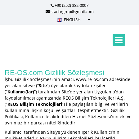
+90 (252) 382-0007
starlargrup@gmail.com
ENGLISH
Türkçe - Turkish
English - English
русский - Russian
فارسی - Persian
العربية - Arabic
RE-OS.com Gizlilik Sözleşmesi
İşbu Gizlilik Sözleşmesi’nin amacı, www.re-os.com adresinde
Crnogorski - Montenegrin
yer alan siteye (“
Site
”) üye olarak kaydolan kişiler
Српски - Serbian
(“
Kullanıcı(lar)
”) tarafından Site’de yer alan Uygulama’dan
faydalanılması aşamasında REOS Bilişim Teknolojileri A.Ş.
(“
REOS Bilişim Teknolojileri
”) ile paylaşılan bilgi ve verilerin
kullanımına ilişkin koşul ve şartları tespit etmektir. Gizlilik
Politikası, Kullanıcı ile akdedilen Hizmet Sözleşmesi’nin eki ve
ayrılmaz bir parçası niteliğindedir.
Kullanıcı tarafından Site’ye yüklenen İçerik Kullanıcı’nın
mülkiyetindedir. REOS Bilişim Teknolojileri, bu İçerik’i