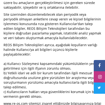
üzere bu amaçların gerçekleştirilmesi için gereken sürede
saklayabilir, işleyebilir ve iş ortaklarına iletebilir.
Site üzerinden düzenlenebilecek olan periyodik veya
periyodik olmayan anketlere cevap veren ve kişisel bilgilerinin
işlenmesi konusunda rıza gösteren Kullanıcılar’dan talep
edilen bilgiler, REOS Bilişim Teknolojileri tarafından bu
kişilere doğrudan pazarlama yapmak, istatistiki analiz yapmak
ve veri tabanı oluşturmak amacıyla kullanılabilecektir.
REOS Bilişim Teknolojileri ayrıca, aşağıdaki koşulların varlığı
halinde Kullanıcı’ya ait bilgileri üçüncü kişilerle
paylaşabilecektir:
a) Kullanıcı Sözleşmesi kapsamındaki yükümlülüklerin yerine
getirilmesi için ilgili ifşanın zorunlu olması,
b) Yetkili idari ve adli bir kurum tarafından ilgili mevzuat
doğrultusunda usulüne göre yürütülen bir araştırma veya
soruşturmanın yürütümü amacıyla kullanıcılarla ilgili bilgi
talep edilmesi,
c) Kullanıcıların hakları veya güvenliklerini korumak için bilgi
vermenin gerekli olması.
www.re-os.com sitemizi ziyaret ettiğinizde bilgisayarınıza bilgi