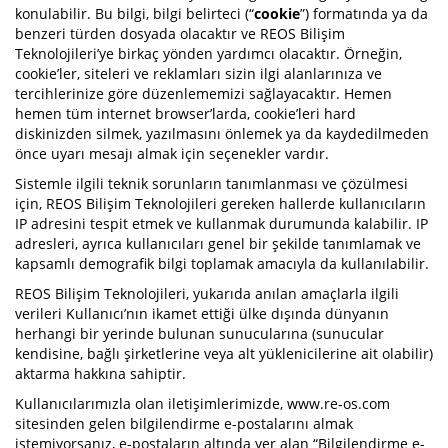
konulabilir. Bu bilgi, bilgi belirteci (“
cookie
”) formatında ya da
benzeri türden dosyada olacaktır ve REOS Bilişim
Teknolojileri’ye birkaç yönden yardımcı olacaktır. Örneğin,
cookie’ler, siteleri ve reklamları sizin ilgi alanlarınıza ve
tercihlerinize göre düzenlememizi sağlayacaktır. Hemen
hemen tüm internet browser’larda, cookie’leri hard
diskinizden silmek, yazılmasını önlemek ya da kaydedilmeden
önce uyarı mesajı almak için seçenekler vardır.
Sistemle ilgili teknik sorunların tanımlanması ve çözülmesi
için, REOS Bilişim Teknolojileri gereken hallerde kullanıcıların
IP adresini tespit etmek ve kullanmak durumunda kalabilir. IP
adresleri, ayrıca kullanıcıları genel bir şekilde tanımlamak ve
kapsamlı demografik bilgi toplamak amacıyla da kullanılabilir.
REOS Bilişim Teknolojileri, yukarıda anılan amaçlarla ilgili
verileri Kullanıcı’nın ikamet ettiği ülke dışında dünyanın
herhangi bir yerinde bulunan sunucularına (sunucular
kendisine, bağlı şirketlerine veya alt yüklenicilerine ait olabilir)
aktarma hakkına sahiptir.
Kullanıcılarımızla olan iletişimlerimizde, www.re-os.com
sitesinden gelen bilgilendirme e-postalarını almak
istemiyorsanız, e-postaların altında yer alan “Bilgilendirme e-